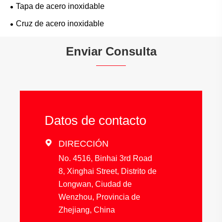
Tapa de acero inoxidable
Cruz de acero inoxidable
Enviar Consulta
Datos de contacto

DIRECCIÓN
No. 4516, Binhai 3rd Road
8, Xinghai Street, Distrito de
Longwan, Ciudad de
Wenzhou, Provincia de
Zhejiang, China