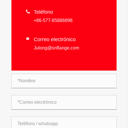

Teléfono
+86-577-85886898
Correo electrónico

Julong@snflange.com