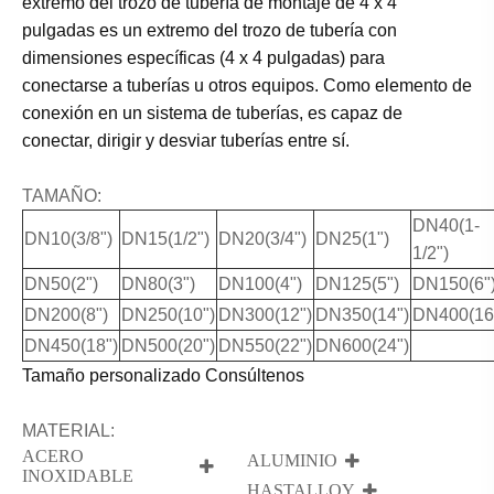
extremo del trozo de tubería de montaje de 4 x 4
pulgadas es un extremo del trozo de tubería con
dimensiones específicas (4 x 4 pulgadas) para
conectarse a tuberías u otros equipos. Como elemento de
conexión en un sistema de tuberías, es capaz de
conectar, dirigir y desviar tuberías entre sí.
TAMAÑO:
DN40(1-
DN10(3/8")
DN15(1/2")
DN20(3/4")
DN25(1")
1/2")
DN50(2")
DN80(3")
DN100(4")
DN125(5")
DN150(6"
DN200(8")
DN250(10")
DN300(12")
DN350(14")
DN400(16
DN450(18")
DN500(20")
DN550(22")
DN600(24")
Tamaño personalizado Consúltenos
MATERIAL:
ACERO
ALUMINIO
INOXIDABLE
HASTALLOY