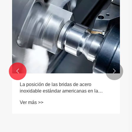


La posición de las bridas de acero
inoxidable estándar americanas en la
producción industrial es cada vez más
Ver más >>
importante