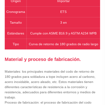
Origen
Importar
Cronograma
ETS
Tamaño
3 en
Estándares
Cumple con ASME B16.9 y ASTM A234 WPB
Tipo
Curva de retorno de 180 grados de radio largo
Material y proceso de fabricación.
Materiales: los principales materiales del codo de retorno de
180 grados para soldadura a tope incluyen acero al carbono,
acero inoxidable, acero aleado, etc. Estos materiales tienen
diferentes características de resistencia a la corrosión y
resistencia, adecuados para diferentes entornos y medios de
trabajo.
Proceso de fabricación: el proceso de fabricación del codo