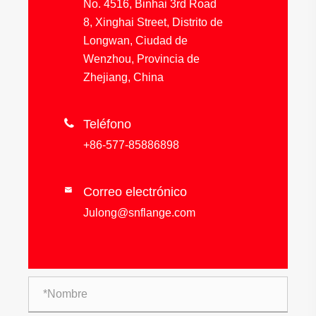
No. 4516, Binhai 3rd Road
8, Xinghai Street, Distrito de
Longwan, Ciudad de
Wenzhou, Provincia de
Zhejiang, China

Teléfono
+86-577-85886898
Correo electrónico

Julong@snflange.com