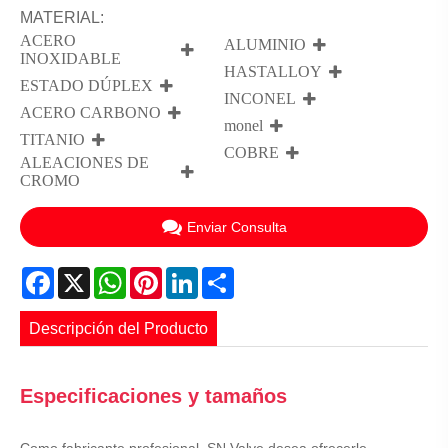
MATERIAL:
ACERO
ALUMINIO
INOXIDABLE
HASTALLOY
ESTADO DÚPLEX
INCONEL
ACERO CARBONO
monel
TITANIO
COBRE
ALEACIONES DE
CROMO
Enviar Consulta
Facebook
X
WhatsApp
Pinterest
LinkedIn
Share
Descripción del Producto
Especificaciones y tamaños