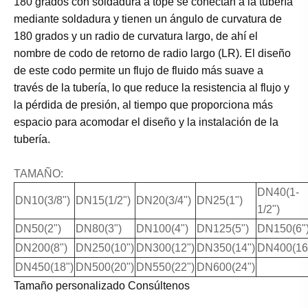
180 grados con soldadura a tope se conectan a la tubería
mediante soldadura y tienen un ángulo de curvatura de
180 grados y un radio de curvatura largo, de ahí el
nombre de codo de retorno de radio largo (LR). El diseño
de este codo permite un flujo de fluido más suave a
través de la tubería, lo que reduce la resistencia al flujo y
la pérdida de presión, al tiempo que proporciona más
espacio para acomodar el diseño y la instalación de la
tubería.
TAMAÑO:
DN40(1-
DN10(3/8")
DN15(1/2")
DN20(3/4")
DN25(1")
1/2")
DN50(2")
DN80(3")
DN100(4")
DN125(5")
DN150(6"
DN200(8")
DN250(10")
DN300(12")
DN350(14")
DN400(16
DN450(18")
DN500(20")
DN550(22")
DN600(24")
Tamaño personalizado Consúltenos