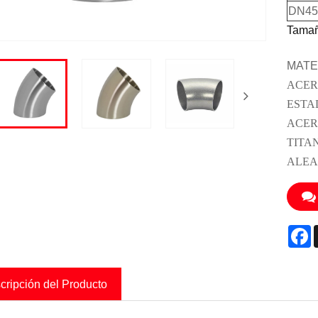
DN45
Tamañ
MATE
ACER
ESTA
ACER
TITA
ALEA
F
cripción del Producto