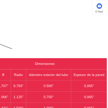
E-Mail
Dimensiones
B
Radio
diámetro exterior del tubo
Espesor de la pared
,707"
0,750"
0.500"
0,065"
.066"
1.125"
0,750"
0,065"
.421"
1.500"
1.000"
0,065"