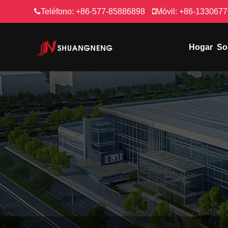
Teléfono:
+86-577-85886898
Móvil:
+86-133067
Hogar
So