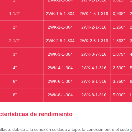
1-1/2"
2WK‐1.5-1-304
2WK‐1.5-1-316
0,938"
2
2"
2WK-2-1-304
2WK-2-1-316
1.250"
2
2-1/2"
2WK‐2.5-1-304
2WK‐2.5-1-316
1.563"
3
3"
2WK-3-1-304
2WK-3-7-316
1.875"
4
4"
2WK-4-1-304
2WK-4-1-316
2.500"
5
6"
2WK-6-1-304
2WK-6-1-316
3.750"
8
8"
2WK-8-1-304
2WK-8-1-316
5.000"
1
cterísticas de rendimiento
llado: debido a la conexión soldada a tope, la conexión entre el codo 