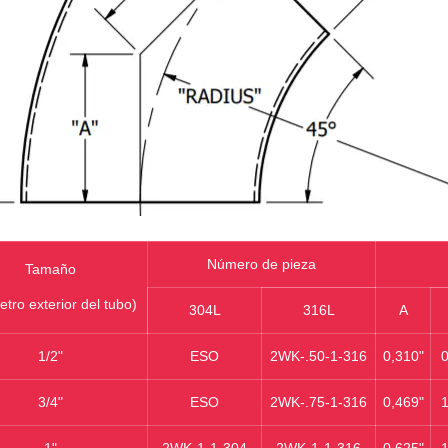
Número de pieza
Tamaño
etro exterior del tubo)
304L
316L
A
1/2"
ESO
2WK‐.50-1-316
0,310"
0
3/4"
ESO
2WK‐.75-1-316
0,469"
1
1"
2WK-1-1-304
2WK‐1-1-316
0,625"
1