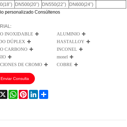
0(18")
DN500(20")
DN550(22")
DN600(24")
o personalizado Consúltenos
RIAL:
O INOXIDABLE
ALUMINIO
DO DÚPLEX
HASTALLOY
O CARBONO
INCONEL
NIO
monel
CIONES DE CROMO
COBRE
Enviar Consulta
acebook
X
WhatsApp
Pinterest
LinkedIn
Share