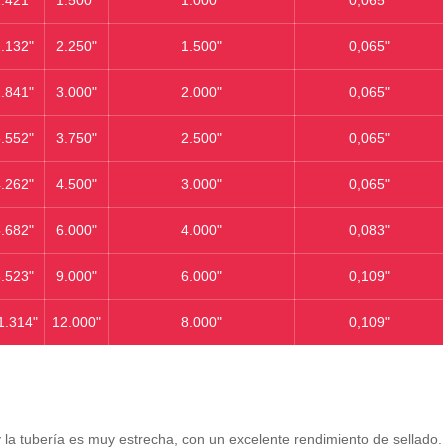
.132"
2.250"
1.500"
0,065"
.841"
3.000"
2.000"
0,065"
.552"
3.750"
2.500"
0,065"
.262"
4.500"
3.000"
0,065"
.682"
6.000"
4.000"
0,083"
.523"
9.000"
6.000"
0,109"
1.314"
12.000"
8.000"
0,109"
y la tubería es muy estrecha, con un excelente rendimiento de sellado.