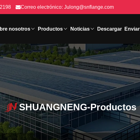
72198
Correo electrónico:
Julong@snflange.com
bre nosotros
Productos
Noticias
Descargar
Enviar
SHUANGNENG-Productos