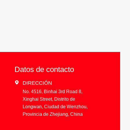
Datos de contacto

DIRECCIÓN
No. 4516, Binhai 3rd Road 8,
Xinghai Street, Distrito de
Longwan, Ciudad de Wenzhou,
Provincia de Zhejiang, China