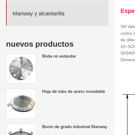
Espe
Manway y alcantarilla
SN Valv
codos c
de dife
nuevos productos
10~SCH
SH3409
Brida no estándar
Dimensi
Hoja de tubo de acero inoxidable
Boom de grado industrial Manway