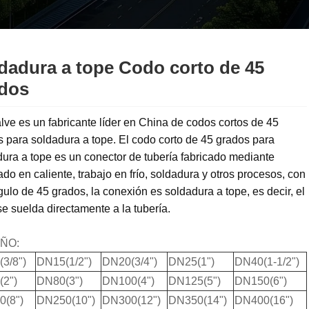
dadura a tope Codo corto de 45
dos
ve es un fabricante líder en China de codos cortos de 45
 para soldadura a tope. El codo corto de 45 grados para
ura a tope es un conector de tubería fabricado mediante
do en caliente, trabajo en frío, soldadura y otros procesos, con
ulo de 45 grados, la conexión es soldadura a tope, es decir, el
e suelda directamente a la tubería.
ÑO:
3/8")
DN15(1/2")
DN20(3/4")
DN25(1")
DN40(1-1/2")
2")
DN80(3")
DN100(4")
DN125(5")
DN150(6")
(8")
DN250(10")
DN300(12")
DN350(14")
DN400(16")