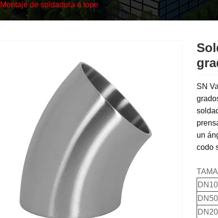
Montaje de soldadura a tope
Sol
gra
SN Val
grados
soldad
prensa
un áng
codo s
TAMA
DN10(
DN50(
DN200