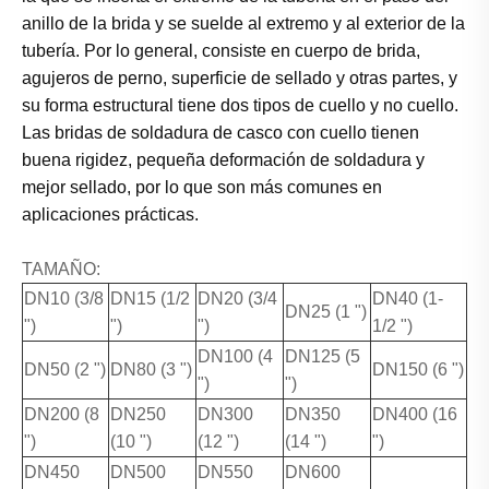
anillo de la brida y se suelde al extremo y al exterior de la
tubería. Por lo general, consiste en cuerpo de brida,
agujeros de perno, superficie de sellado y otras partes, y
su forma estructural tiene dos tipos de cuello y no cuello.
Las bridas de soldadura de casco con cuello tienen
buena rigidez, pequeña deformación de soldadura y
mejor sellado, por lo que son más comunes en
aplicaciones prácticas.
TAMAÑO:
DN10 (3/8
DN15 (1/2
DN20 (3/4
DN40 (1-
DN25 (1 ")
")
")
")
1/2 ")
DN100 (4
DN125 (5
DN50 (2 ")
DN80 (3 ")
DN150 (6 ")
")
")
DN200 (8
DN250
DN300
DN350
DN400 (16
")
(10 ")
(12 ")
(14 ")
")
DN450
DN500
DN550
DN600