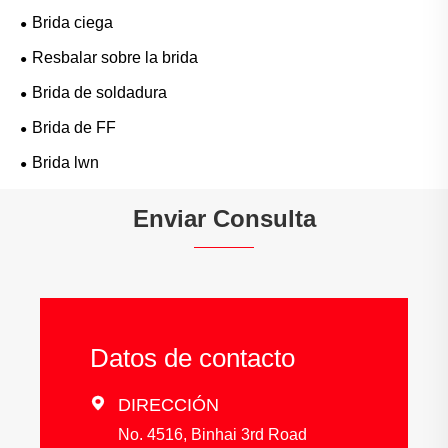
Brida ciega
Resbalar sobre la brida
Brida de soldadura
Brida de FF
Brida lwn
Enviar Consulta
Datos de contacto

DIRECCIÓN
No. 4516, Binhai 3rd Road