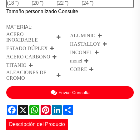
(18 ")
(20 ")
(22 ")
(24 ")
Tamaño personalizado Consulte
MATERIAL:
ACERO
ALUMINIO
INOXIDABLE
HASTALLOY
ESTADO DÚPLEX
INCONEL
ACERO CARBONO
monel
TITANIO
COBRE
ALEACIONES DE
CROMO
Enviar Consulta
Facebook
X
WhatsApp
Pinterest
LinkedIn
Share
Descripción del Producto