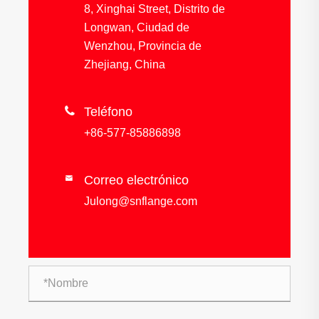
8, Xinghai Street, Distrito de
Longwan, Ciudad de
Wenzhou, Provincia de
Zhejiang, China

Teléfono
+86-577-85886898
Correo electrónico

Julong@snflange.com